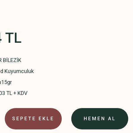
4 TL
R BİLEZİK
ld Kuyumculuk
m15gr
03 TL + KDV
SEPETE EKLE
HEMEN AL