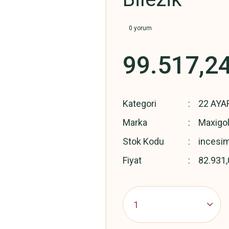
0 yorum
99.517,2
Kategori
22 AYA
Marka
Maxigo
Stok Kodu
incesi
Fiyat
82.931,