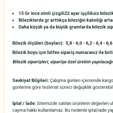
15 Gr ince simli çizgili22 ayar işçiliksiz bil
Bileziklerde gr arttıkça bileziğin kalınlığı artar
Daha küçük ya da büyük gramlarda bilezik sipa
Bilezik ölçüleri (boyları): 5,8 - 6,0 - 6,2 - 6,4 - 6,6 
Bilezik boyu için lütfen sipariş numaranız ile bi
Bilezik siparişleri, siparişe özel üretim yapılaca
Sevkiyat Bilgileri:
Çalışma günleri içerisinde kargo t
günlerine göre teslimat süreci değişiklik gösterebili
İptal / İade:
Sitemizde satılan ürünlerin değerleri 
cayma hakkı kullanılamaz. Bu nedenle iptal/iade y