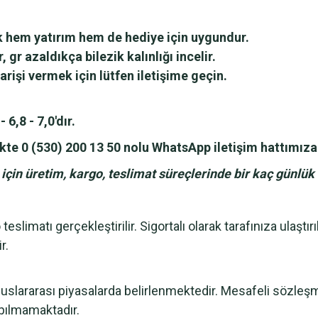
ezik hem yatırım hem de hediye için uygundur.
, gr azaldıkça bilezik kalınlığı incelir.
rişi vermek için lütfen iletişime geçin.
- 6,8 - 7,0'dır.
rlikte 0 (530) 200 13 50 nolu WhatsApp iletişim hattımıza
ğı için üretim, kargo, teslimat süreçlerinde bir kaç günlü
eslimatı gerçekleştirilir. Sigortalı olarak tarafınıza ulaştı
r.
uluslararası piyasalarda belirlenmektedir. Mesafeli sözl
apılmamaktadır.