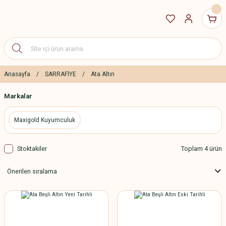
Anasayfa
SARRAFİYE
Ata Altın
Markalar
Maxigold Kuyumculuk
Stoktakiler
Toplam 4 ürün