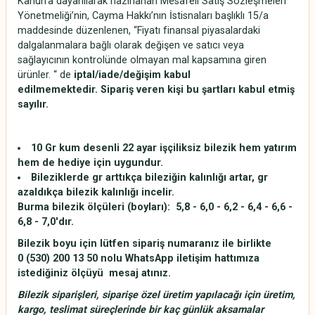
Kanun’a dayanılarak hazırlanan Mesafeli Satış Sözleşmeleri
Yönetmeliği’nin, Cayma Hakkı’nın İstisnaları başlıklı 15/a
maddesinde düzenlenen, “Fiyatı finansal piyasalardaki
dalgalanmalara bağlı olarak değişen ve satıcı veya
sağlayıcının kontrolünde olmayan mal kapsamına giren
ürünler. “ de
iptal/iade/değişim kabul
edilmemektedir.
Sipariş veren kişi bu şartları kabul etmiş
sayılır.
10 Gr kum desenli 22 ayar işçiliksiz bilezik hem yatırım
hem de hediye için uygundur.
Bileziklerde gr arttıkça bileziğin kalınlığı artar, gr
azaldıkça bilezik kalınlığı incelir.
Burma bilezik ölçüleri (boyları): 5,8 - 6,0 - 6,2 - 6,4 - 6,6 -
6,8 - 7,0'dır.
Bilezik boyu için lütfen sipariş numaranız ile birlikte
0 (530) 200 13 50 nolu WhatsApp iletişim hattımıza
istediğiniz ölçüyü mesaj atınız.
Bilezik siparişleri, siparişe özel üretim yapılacağı için üretim,
kargo, teslimat süreçlerinde bir kaç günlük aksamalar